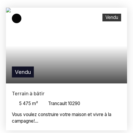
Trancault (10290)
Budget max (€)
Vendu
Surface min (m²)
Référence
Rechercher
Vendu
Terrain à bâtir
5 475
m²
Trancault 10290
Vous voulez construire votre maison et vivre à la
campagne!