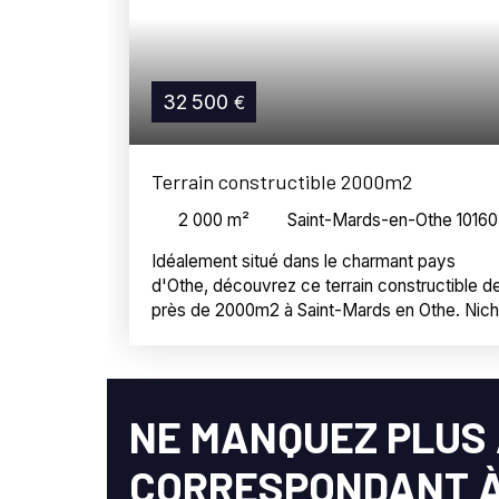
32 500
€
Terrain constructible 2000m2
2 000
m²
Saint-Mards-en-Othe 10160
Idéalement situé dans le charmant pays
d'Othe, découvrez ce terrain constructible d
près de 2000m2 à Saint-Mards en Othe. Nic
sur les hauteurs du village, ce terrain bénéfic
d'une position privilégiée offrant une vue
imprenable sur la campagne environnante.
Saint-Mards en Othe est une commune
NE MANQUEZ PLUS 
disposant de l'école primaire et d'une
brasserie sur la place du village, créant ainsi 
CORRESPONDANT À
cadre de vie idéal pour les familles. De plus,