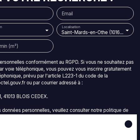
Email
,
n
Localisation
e
Saint-Mards-en-Othe (10160)
e
min (m²)
s
ec
personnelles conformément au RGPD. Si vous ne souhaitez pas
b
ar voie téléphonique, vous pouvez vous inscrire gratuitement
éphonique, prévu par l'article L223-1 du code de la
a
tel.gouv.fr ou par courrier adressé à :
11, 41013 BLOIS CEDEX.
os données personnelles, veuillez consulter notre
politique de
re
voir des annonces