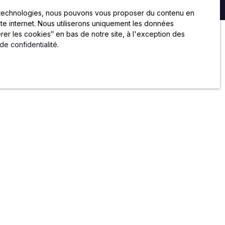
es technologies, nous pouvons vous proposer du contenu en
site internet. Nous utiliserons uniquement les données
er les cookies″ en bas de notre site, à l'exception des
 de confidentialité
.
RE
CONTACT
59 rue de Chateaudun
75009 PARIS