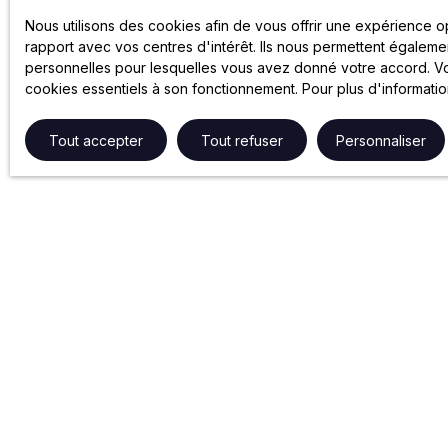
Nous utilisons des cookies afin de vous offrir une expérience 
rapport avec vos centres d'intérêt. Ils nous permettent égalemen
personnelles pour lesquelles vous avez donné votre accord. Vou
cookies essentiels à son fonctionnement. Pour plus d'informati
Tout accepter
Tout refuser
Personnaliser
NOS SERVICES
GROUPE 
Gestion locative
Partenariats
Syndic de copropriété
Le Groupe