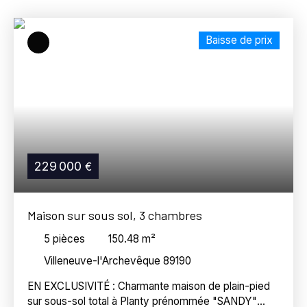
Villeneuve-l'Archevêque (89190)
Budget max (€)
Baisse de prix
Surface min (m²)
Référence
Rechercher
229 000
€
Maison sur sous sol, 3 chambres
5
pièces
150.48
m²
Villeneuve-l'Archevêque 89190
EN EXCLUSIVITÉ : Charmante maison de plain-pied
sur sous-sol total à Planty prénommée "SANDY"