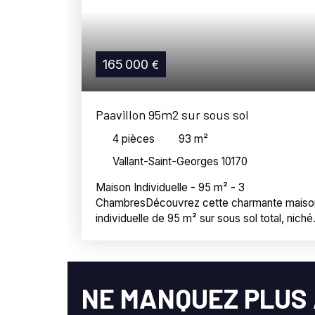
165 000
€
Paavillon 95m2 sur sous sol
4
pièces
93
m²
Vallant-Saint-Georges 10170
Maison Individuelle - 95 m² - 3
ChambresDécouvrez cette charmante maiso
individuelle de 95 m² sur sous sol total, niché
sur un terrain de près de 1000m2. Construite 
1976, cette propriété a continué d'être
améliorée au fur et à mesures des années :
double vitrage PVC, isolation extérieure,
NE MANQUEZ PLUS 
isolation combles, VMC. Elle offre une vue tr
agréable et dégagée sur l'arrière. Idéal pour 