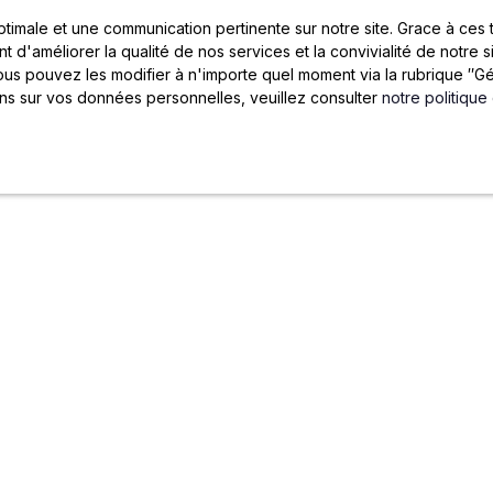
une maison en excellent état, prête à accueill
Rece
optimale et une communication pertinente sur notre site. Grace à c
vos rêves et votre style de vie. Contactez m
t d'améliorer la qualité de nos services et la convivialité de notre 
dès aujourd'hui pour une visite !
s pouvez les modifier à n'importe quel moment via la rubrique ″Gér
ons sur vos données personnelles, veuillez consulter
notre politique
JOYA
CENTRE DOCUMENTAI
Blog
Gestion locative