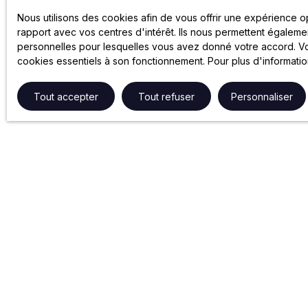
Nous utilisons des cookies afin de vous offrir une expérience 
rapport avec vos centres d'intérêt. Ils nous permettent égalemen
personnelles pour lesquelles vous avez donné votre accord. Vou
cookies essentiels à son fonctionnement. Pour plus d'informati
Tout accepter
Tout refuser
Personnaliser
NOS SERVICES
GROUPE 
Gestion locative
Partenariats
Syndic de copropriété
Le Groupe