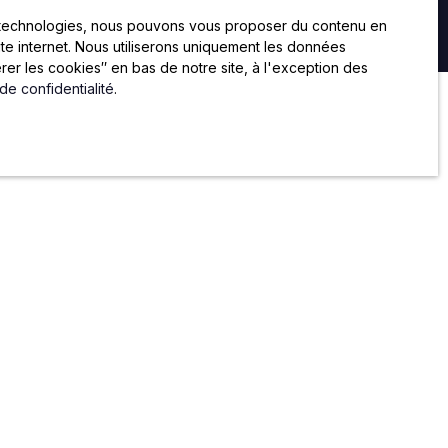
ir
voir des annonces
es technologies, nous pouvons vous proposer du contenu en
oi
site internet. Nous utiliserons uniquement les données
er les cookies″ en bas de notre site, à l'exception des
 de confidentialité
.
RE
CONTACT
59 rue de Chateaudun
75009 PARIS