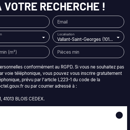
 VOTRE RECHERCHE !
ée
Email
ux
n
Localisation
Vallant-Saint-Georges (10170)
min (m²)
Pièces min
personnelles conformément au RGPD. Si vous ne souhaitez pas
.
ar voie téléphonique, vous pouvez vous inscrire gratuitement
t
éphonique, prévu par l'article L223-1 du code de la
tel.gouv.fr ou par courrier adressé à :
11, 41013 BLOIS CEDEX.
us
s
os données personnelles, veuillez consulter notre
politique de
,
Ne
s