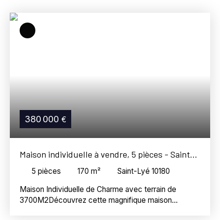
Saint-Lyé (10180)
Budget max (€)
Surface min (m²)
Référence
Rechercher
380 000
€
Maison individuelle à vendre, 5 pièces - Saint-
Lyé 10180
5
pièces
170
m²
Saint-Lyé 10180
Maison Individuelle de Charme avec terrain de
3700M2Découvrez cette magnifique maison
champenoise de 170 m² habitables, nichée dans un