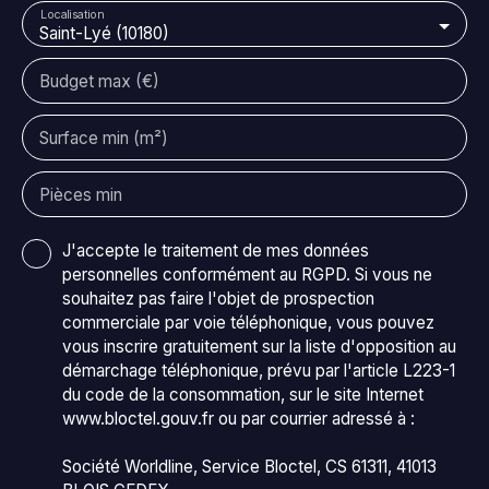
Localisation
sous sol partiel, avec deux portes motorisées. Une
Saint-Lyé (10180)
dépendance indépendante offre un bel espace de
stockage supplémentaire. Les convecteurs à inertie
Budget max (€)
sont récents et très performants. Vous trouverez
l'essentiel des commodités à 10min. L'accès
Surface min (m²)
autoroute est à 10min également. Cette maison est la
propriété idéale pour apprécier le calme de la nature
tout en restant proches des grandes villes.
Pièces min
J'accepte le traitement de mes données
personnelles conformément au RGPD. Si vous ne
souhaitez pas faire l'objet de prospection
commerciale par voie téléphonique, vous pouvez
vous inscrire gratuitement sur la liste d'opposition au
démarchage téléphonique, prévu par l'article L223-1
du code de la consommation, sur le site Internet
www.bloctel.gouv.fr ou par courrier adressé à :
Société Worldline, Service Bloctel, CS 61311, 41013