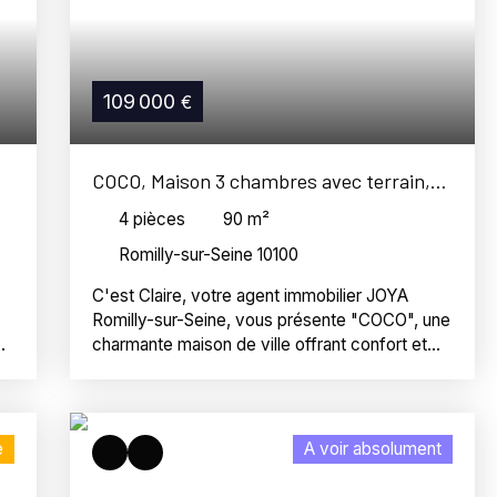
109 000
€
COCO, Maison 3 chambres avec terrain,
dépendances et garage
4
pièces
90
m²
Romilly-sur-Seine 10100
C'est Claire, votre agent immobilier JOYA
Romilly-sur-Seine, vous présente "COCO", une
charmante maison de ville offrant confort et
ur
praticité dans quartier calme et résidentiel. Le
rez-de-chaussée a été pensé pour permettre
une véritable vie de plain-pied. Vous y
découvrirez un espace nuit totalement
e
A voir absolument
autonome comprenant une chambre agréable
avec vue sur le jardin, une salle de bain