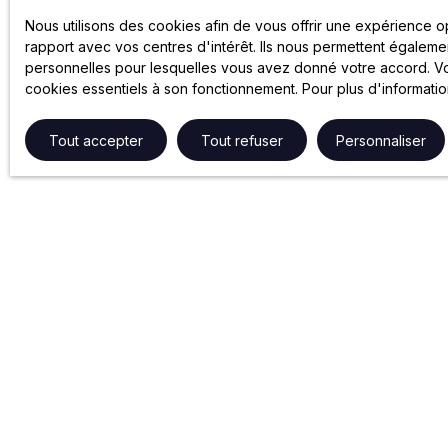
Nous utilisons des cookies afin de vous offrir une expérience 
rapport avec vos centres d'intérêt. Ils nous permettent égalemen
personnelles pour lesquelles vous avez donné votre accord. Vou
cookies essentiels à son fonctionnement. Pour plus d'informati
Tout accepter
Tout refuser
Personnaliser
NOS SERVICES
GROUPE 
Gestion locative
Partenariats
Syndic de copropriété
Le Groupe