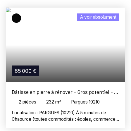
Pargues (10210)
Budget max (€)
A voir absolument
Surface min (m²)
Référence
Rechercher
65 000
€
Bâtisse en pierre à rénover - Gros potentiel - 5
min de Chaource
2
pièces
232
m²
Pargues 10210
​Localisation : PARGUES (10210) À 5 minutes de
Chaource (toutes commodités : écoles, commerces,
santé) ​Située au cœur d’un charmant village, cette