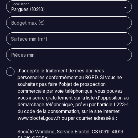
Localisation
relation avec un cabinet d'architecte pour étudier
Pargues (10210)
votre projet. Appelez-nous vite pour découvrir ce
potentiel !
Budget max (€)
Surface min (m²)
Pièces min
J'accepte le traitement de mes données
personnelles conformément au RGPD. Si vous ne
souhaitez pas faire l'objet de prospection
commerciale par voie téléphonique, vous pouvez
vous inscrire gratuitement sur la liste d'opposition au
démarchage téléphonique, prévu par l'article L223-1
du code de la consommation, sur le site Internet
www.bloctel.gouv.fr ou par courrier adressé à :
Société Worldline, Service Bloctel, CS 61311, 41013