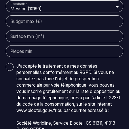
Localisation
maison bourgeoise comme on en rêve :4 places de
Messon (10190)
stationnement intérieur pour garer vos véhicules en
toute sécurité,Une toiture mécanique saine qui
Budget max (€)
protège votre foyer des intempéries,Une exposition
traversante pour profiter de la lumière naturelle toute
Surface min (m²)
la journée,Une vue dégagée sur le jardin et la
terrasse pour des moments de détente inoubliables.
BONUSUn studio indépendant de 43m2, une grange
Pièces min
avec garage et atelier viennent compléter ce
domaine. Un Emplacement PrivilégiéSituée dans un
J'accepte le traitement de mes données
quartier calme et recherché, cette maison est à
personnelles conformément au RGPD. Si vous ne
proximité de plusieurs commodités qui faciliteront
souhaitez pas faire l'objet de prospection
votre quotidien. À moins de 5 minutes à pied, vous
commerciale par voie téléphonique, vous pouvez
trouverez des commerces de proximité pour vos
vous inscrire gratuitement sur la liste d'opposition au
courses du quotidien, ainsi qu'un arrêt de bus pour
démarchage téléphonique, prévu par l'article L223-1
vous déplacer facilement. À moins de 10 minutes en
du code de la consommation, sur le site Internet
voiture, vous aurez accès à un supermarché, une
www.bloctel.gouv.fr ou par courrier adressé à :
pharmacie, et un centre médical. Enfin, à moins de 15
minutes, vous pourrez profiter d'un parc public, d'un
Société Worldline, Service Bloctel, CS 61311, 41013
restaurant, et d'une école pour vos enfants. Ne