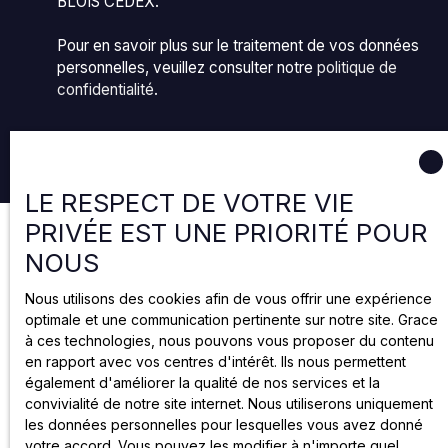
BLOIS CEDEX.
laissez pas passer cette opportunité !Cette maison
bourgeoise est une perle rare, un lieu où le charme
Pour en savoir plus sur le traitement de vos données
de l'ancien se marie à la modernité pour créer un
personnelles, veuillez consulter notre
politique de
cadre de vie unique. Que vous soyez à la recherche
confidentialité
.
d'une résidence principale, d'une maison de famille
ou d'un projet de rénovation ambitieux, cette
demeure saura vous séduire. Contactez-moi dès
Recevoir des annonces
aujourd'hui par e-mail: anthony@joya. fr ou par
téléphone: 06 74 92 70 20 pour organiser une visite
LE RESPECT DE VOTRE VIE
et laissez-vous conter l'histoire de cette maison qui
PRIVÉE EST UNE PRIORITÉ POUR
vous ressemble.
NOUS
Nous utilisons des cookies afin de vous offrir une expérience
optimale et une communication pertinente sur notre site. Grace
à ces technologies, nous pouvons vous proposer du contenu
en rapport avec vos centres d'intérêt. Ils nous permettent
également d'améliorer la qualité de nos services et la
convivialité de notre site internet. Nous utiliserons uniquement
les données personnelles pour lesquelles vous avez donné
votre accord. Vous pouvez les modifier à n'importe quel