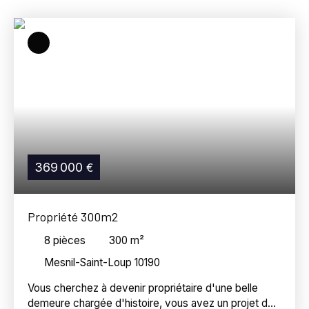
Mesnil-Saint-Loup (10190)
Budget max (€)
Surface min (m²)
Référence
Rechercher
369 000
€
Propriété 300m2
8
pièces
300
m²
Mesnil-Saint-Loup 10190
Vous cherchez à devenir propriétaire d'une belle
demeure chargée d'histoire, vous avez un projet de