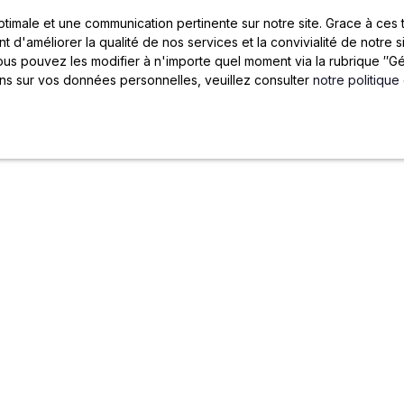
Rece
optimale et une communication pertinente sur notre site. Grace à c
t d'améliorer la qualité de nos services et la convivialité de notre 
s pouvez les modifier à n'importe quel moment via la rubrique ″Gér
ons sur vos données personnelles, veuillez consulter
notre politique
JOYA
CENTRE DOCUMENTAI
Blog
Gestion locative