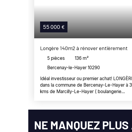
55 000
€
Longère 140m2 à rénover entièrement
5
pièces
136
m²
Bercenay-le-Hayer 10290
Idéal investisseur ou premier achat! LONGÈR
dans la commune de Bercenay-Le-Hayer à 3
kms de Marcilly-Le-Hayer ( boulangerie
Patisserie, coiffeur, école primaire avec sa
garderie, cantine scolaire et club de vacance
), 15 kms de Marigny-Le-Châtel ( tous
commodités et intermarché ) et 20 kms de
NE MANQUEZ PLUS 
Nogent-Sur-Seine ( sous-préfecture ) et sa
gare. Venez découvrir le potentiel de cette