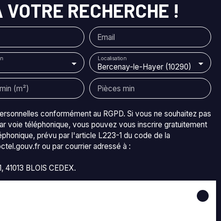
 VOTRE RECHERCHE !
re
n
Email
n
Localisation
Bercenay-le-Hayer (10290)
min (m²)
Pièces min
personnelles conformément au RGPD. Si vous ne souhaitez pas
ar voie téléphonique, vous pouvez vous inscrire gratuitement
e
éphonique, prévu par l'article L223-1 du code de la
us
tel.gouv.fr ou par courrier adressé à :
et
11, 41013 BLOIS CEDEX.
os données personnelles, veuillez consulter notre
politique de