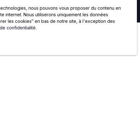
voir des annonces
es technologies, nous pouvons vous proposer du contenu en
site internet. Nous utiliserons uniquement les données
er les cookies″ en bas de notre site, à l'exception des
 de confidentialité
.
RE
CONTACT
59 rue de Chateaudun
75009 PARIS