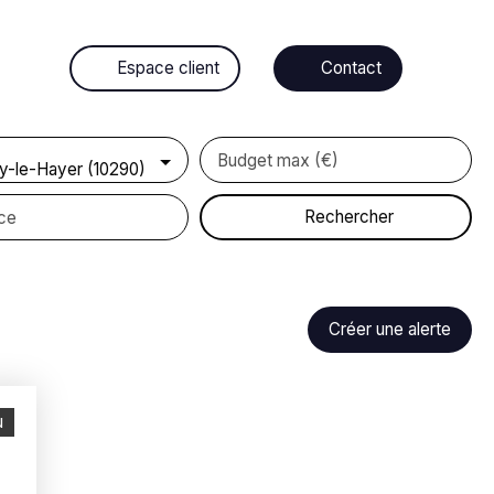
Espace client
Contact
Budget max (€)
y-le-Hayer (10290)
Rechercher
ce
Créer une alerte
u