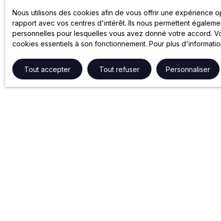
Nous utilisons des cookies afin de vous offrir une expérience 
rapport avec vos centres d'intérêt. Ils nous permettent égalemen
personnelles pour lesquelles vous avez donné votre accord. Vou
cookies essentiels à son fonctionnement. Pour plus d'informati
Tout accepter
Tout refuser
Personnaliser
NOS SERVICES
GROUPE 
Gestion locative
Partenariats
Syndic de copropriété
Le Groupe