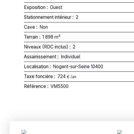
Exposition
:
Ouest
Stationnement intérieur
:
2
Cave
:
Non
Terrain
:
1 898
m²
Niveaux (RDC inclus)
:
2
Assainissement
:
Individuel
Localisation
:
Nogent-sur-Seine 10400
Taxe foncière
:
724
€ /an
Référence
:
VM5500