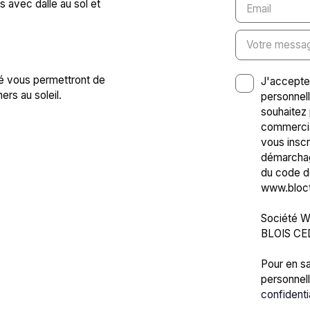
 avec dalle au sol et
Email
Votre messa
ré vous permettront de
J'accepte
ers au soleil.
personnel
souhaitez 
commercia
vous inscr
démarchage
du code de
www.blocte
Société Wo
BLOIS CE
Pour en sa
personnell
confidenti