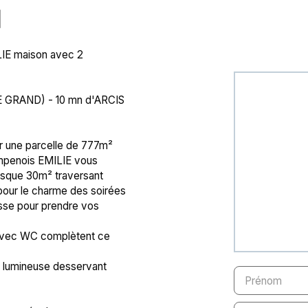
N
LIE maison avec 2
 GRAND) - 10 mn d'ARCIS
r une parcelle de 777m²
mpenois EMILIE vous
esque 30m² traversant
our le charme des soirées
asse pour prendre vos
u avec WC complètent ce
e lumineuse desservant
Prénom