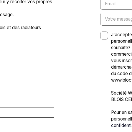
our y récolter vos propres
Email
rrosage.
Votre messa
ois et des radiateurs
J'accepte
personnel
souhaitez 
commercia
vous inscr
démarchage
du code de
www.blocte
Société Wo
BLOIS CE
Pour en sa
personnell
confidenti