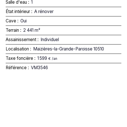
Salle d'eau
:
1
État intérieur
:
A rénover
Cave
:
Oui
Terrain
:
2 441
m²
Assainissement
:
Individuel
Localisation
:
Maizières-la-Grande-Paroisse 10510
Taxe foncière
:
1 599
€ /an
Référence
:
VM3546