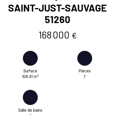
SAINT-JUST-SAUVAGE
51260
168 000
€
Surface
Pièces
108.41
m²
7
Salle de bains