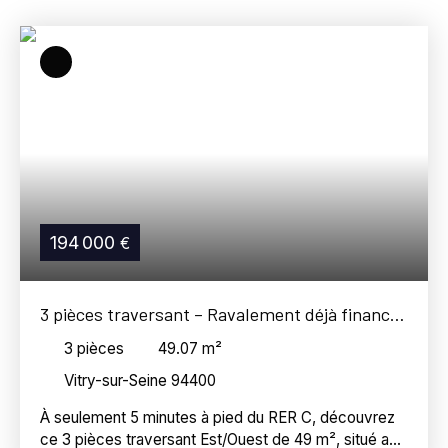
Vitry-sur-Seine (94400)
Budget max (€)
Surface min (m²)
Référence
Rechercher
194 000
€
3 pièces traversant – Ravalement déjà financé
– Cave – 5 min du RER C
3
pièces
49.07
m²
Vitry-sur-Seine 94400
À seulement 5 minutes à pied du RER C, découvrez
ce 3 pièces traversant Est/Ouest de 49 m², situé au