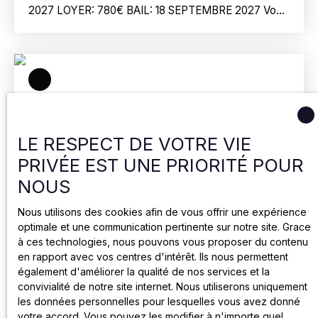
2027 LOYER: 780€ BAIL: 18 SEPTEMBRE 2027 Vous
serez charmé par cet appartement en très bon état,
d’une superficie de 44m² situé au 4e étage sans
ascenseur, dans un immeuble calme et sécurisé. Ce
bien se compose : d’une entrée, d’un séjour de
14,55m² avec balcon, d’une cuisine aménagée, d'une
chambre, d'un WC et d'une salle d’eau. Une cave
privative en sous-sol complète ce bien. Avantages: –
Très belles prestations ; – Appartement lumineux
LE RESPECT DE VOTRE VIE
avec de beaux volumes ; – Proximité des
PRIVÉE EST UNE PRIORITÉ POUR
commerces et des transports RER C à 5 minutes.
DPE : E CHARGES : 170 EUROS/ MOIS Ce bien est
NOUS
soumis au statut de la copropriété : - 15 lots
159 900
€
Nous utilisons des cookies afin de vous offrir une expérience
principaux ; - pas de procédure en cours. Prix :
optimale et une communication pertinente sur notre site. Grace
159900 € frais d’agence inclus. Commission à charge
à ces technologies, nous pouvons vous proposer du contenu
du vendeur. A visiter sans tarder !!
Vente Studio 1 pièce
en rapport avec vos centres d'intérêt. Ils nous permettent
également d'améliorer la qualité de nos services et la
1
pièce
26
m²
Vitry-sur-Seine 94400
convivialité de notre site internet. Nous utiliserons uniquement
les données personnelles pour lesquelles vous avez donné
Beau studio lumineux de 26 m² — Exposé Sud/Ouest
votre accord. Vous pouvez les modifier à n'importe quel