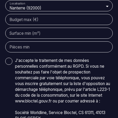
Localisation
énergétique, gage de confort durable et de maîtrise
Nanterre (92000)
des consommations. Pensé avec exigence,
l’agencement intérieur distingue parfaitement les
Budget max (€)
espaces de vie et de nuit. Le niveau inférieur
accueille trois chambres spacieuses, dont une suite
Surface min (m²)
avec dressing, toutes prolongées par des balcons,
ainsi qu’une salle de bains, une salle d’eau et des
toilettes indépendantes. À l’étage supérieur,
Pièces min
entièrement dédié à la réception, se déploient un
vaste séjour baigné de lumière, une cuisine moderne,
J'accepte le traitement de mes données
des toilettes, une buanderie ainsi que l’accès direct à
personnelles conformément au RGPD. Si vous ne
la terrasse. Parfaitement desservi, le bien bénéficie
souhaitez pas faire l'objet de prospection
d’un accès immédiat à l’ensemble des transports du
commerciale par voie téléphonique, vous pouvez
pôle de La Défense : Métro ligne 1, RER A, Tramway
vous inscrire gratuitement sur la liste d'opposition au
T2, Transilien L et U Bus lignes 73, 159, 160, 161, 174,
démarchage téléphonique, prévu par l'article L223-1
176, 178, 258 et 259 Un box fermé et sécurisé en
du code de la consommation, sur le site Internet
sous-sol vient compléter ce bien.
www.bloctel.gouv.fr ou par courrier adressé à :
Société Worldline, Service Bloctel, CS 61311, 41013