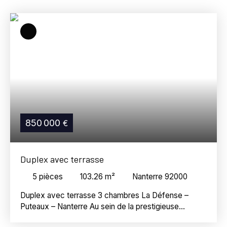
Nanterre (92000)
Budget max (€)
Surface min (m²)
Référence
Rechercher
850 000
€
Duplex avec terrasse
5
pièces
103.26
m²
Nanterre 92000
Duplex avec terrasse 3 chambres La Défense –
Puteaux – Nanterre Au sein de la prestigieuse
résidence One, cet appartement d’exception