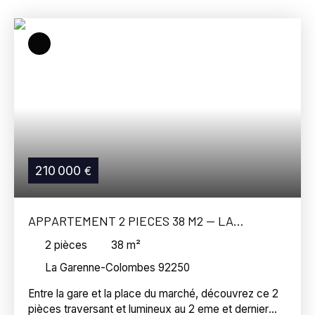
La Garenne-Colombes (92250)
Budget max (€)
Surface min (m²)
Référence
Rechercher
210 000
€
APPARTEMENT 2 PIECES 38 M2 — LA
GARENNE-COLOMBES (92250)
2
pièces
38
m²
La Garenne-Colombes 92250
Entre la gare et la place du marché, découvrez ce 2
pièces traversant et lumineux au 2 eme et dernier