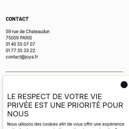
CONTACT
59 rue de Chateaudun
75009 PARIS
01 40 55 07 07
01 77 35 33 22
contact@joya.fr
Politique de confidentialité
LE RESPECT DE VOTRE VIE
Politique de cookies
PRIVÉE EST UNE PRIORITÉ POUR
NOUS
Mentions légales
Nous utilisons des cookies afin de vous offrir une expérience