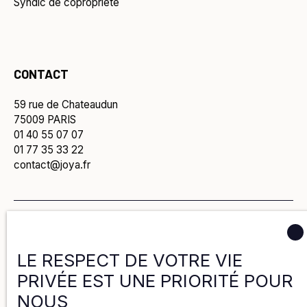
Syndic de copropriété
CONTACT
59 rue de Chateaudun
75009 PARIS
01 40 55 07 07
01 77 35 33 22
contact@joya.fr
Politique de confidentialité
LE RESPECT DE VOTRE VIE
Politique de cookies
PRIVÉE EST UNE PRIORITÉ POUR
NOUS
Mentions légales