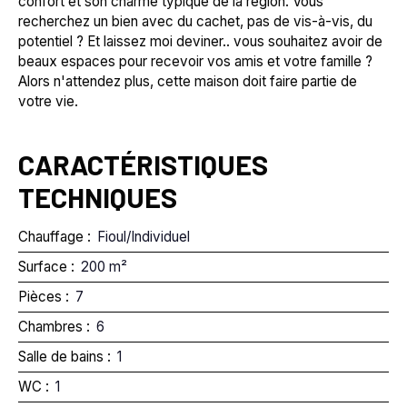
confort et son charme typique de la région. Vous
recherchez un bien avec du cachet, pas de vis-à-vis, du
potentiel ? Et laissez moi deviner.. vous souhaitez avoir de
beaux espaces pour recevoir vos amis et votre famille ?
Alors n'attendez plus, cette maison doit faire partie de
votre vie.
CARACTÉRISTIQUES
TECHNIQUES
Chauffage
:
Fioul/Individuel
Surface
:
200
m²
Pièces
:
7
Chambres
:
6
Salle de bains
:
1
WC
:
1