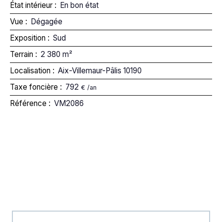
État intérieur
:
En bon état
Vue
:
Dégagée
Exposition
:
Sud
Terrain
:
2 380
m²
Localisation
:
Aix-Villemaur-Pâlis 10190
Taxe foncière
:
792
€ /an
Référence
:
VM2086