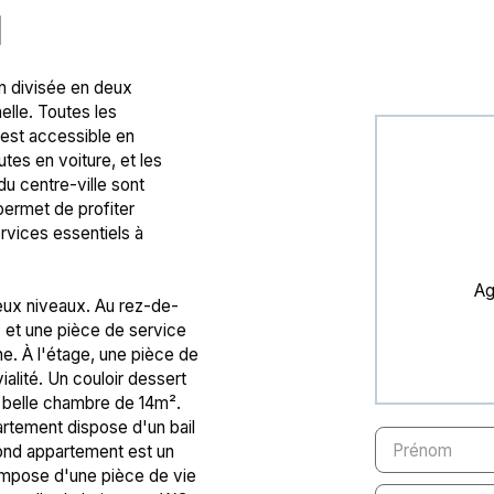
N
on divisée en deux
elle. Toutes les
est accessible en
tes en voiture, et les
u centre-ville sont
permet de profiter
ervices essentiels à
Ag
eux niveaux. Au rez-de-
, et une pièce de service
e. À l'étage, une pièce de
ialité. Un couloir dessert
e belle chambre de 14m².
rtement dispose d'un bail
Prénom
econd appartement est un
ompose d'une pièce de vie