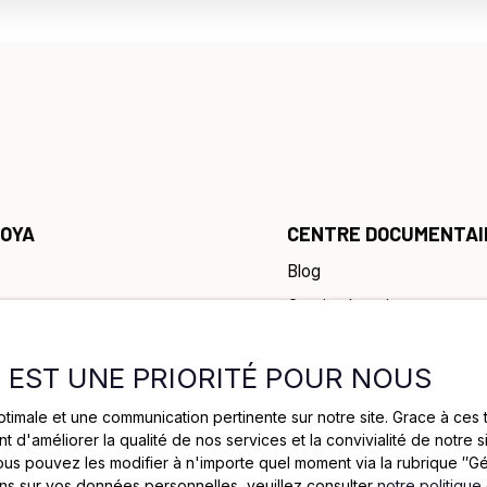
JOYA
CENTRE DOCUMENTAI
Blog
Gestion locative
pe
Syndic de copropriété
E EST UNE PRIORITÉ POUR NOUS
dre
nt
optimale et une communication pertinente sur notre site. Grace à c
t d'améliorer la qualité de nos services et la convivialité de notre 
s pouvez les modifier à n'importe quel moment via la rubrique ″Gér
ons sur vos données personnelles, veuillez consulter
notre politique