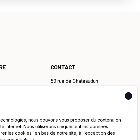
RE
CONTACT
59 rue de Chateaudun
75009 PARIS
01 40 55 07 07
01 77 35 33 22
contact@joya.fr
es technologies, nous pouvons vous proposer du contenu en
site internet. Nous utiliserons uniquement les données
er les cookies″ en bas de notre site, à l'exception des
 de confidentialité
.