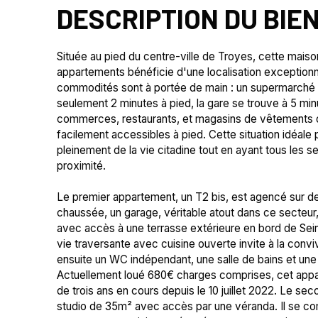
DESCRIPTION DU BIE
Située au pied du centre-ville de Troyes, cette mais
appartements bénéficie d'une localisation exceptionn
commodités sont à portée de main : un supermarché 
seulement 2 minutes à pied, la gare se trouve à 5 minu
commerces, restaurants, et magasins de vêtements d
facilement accessibles à pied. Cette situation idéale 
pleinement de la vie citadine tout en ayant tous les s
proximité.
Le premier appartement, un T2 bis, est agencé sur d
chaussée, un garage, véritable atout dans ce secteur
avec accès à une terrasse extérieure en bord de Sein
vie traversante avec cuisine ouverte invite à la conviv
ensuite un WC indépendant, une salle de bains et un
Actuellement loué 680€ charges comprises, cet appa
de trois ans en cours depuis le 10 juillet 2022. Le s
studio de 35m² avec accès par une véranda. Il se c