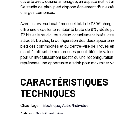
ouverte avec cuisine aménagée, un espace nuit, et u
Ce studio de plain-pied dispose également d'un extér
charges comprises.
Avec un revenu locatif mensuel total de 1130€ charg
offre une excellente rentabilité brute de 9%, idéale p
T2 bis et le studio, tous deux actuellement loués, ass
attractif. De plus, la configuration des deux apparteme
pied des commodités et du centre-ville de Troyes en f
marché, offrant de nombreuses possibilités de valoris
pour un investissement locatif ou une reconfiguration 
représente une opportunité à saisir pour maximiser v
CARACTÉRISTIQUES
TECHNIQUES
Chauffage
:
Electrique, Autre/Individuel
Autres
:
Portail motorisé