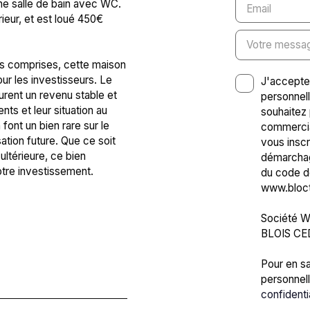
ne salle de bain avec WC.
Email
ieur, et est loué 450€
Votre messa
es comprises, cette maison
our les investisseurs. Le
J'accepte
urent un revenu stable et
personnel
nts et leur situation au
souhaitez 
ont un bien rare sur le
commercia
ation future. Que ce soit
vous inscr
ultérieure, ce bien
démarchage
otre investissement.
du code de
www.blocte
Société Wo
BLOIS CE
Pour en sa
personnell
confidenti