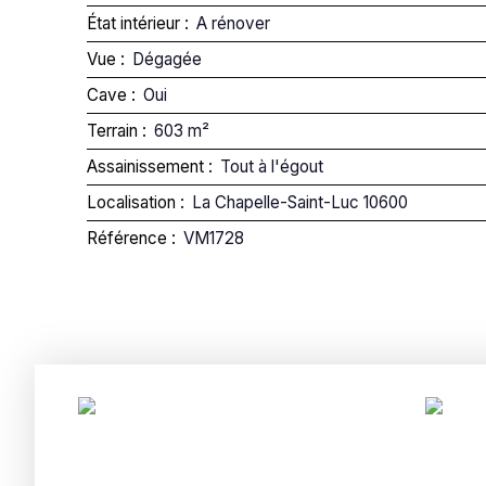
État intérieur
:
A rénover
Vue
:
Dégagée
Cave
:
Oui
Terrain
:
603
m²
Assainissement
:
Tout à l'égout
Localisation
:
La Chapelle-Saint-Luc 10600
Référence
:
VM1728