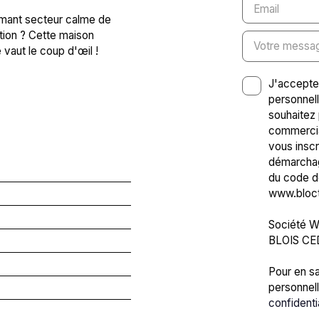
Email
rmant secteur calme de
ation ? Cette maison
Votre messa
 vaut le coup d'œil !
J'accepte
personnel
souhaitez 
commercia
vous inscr
démarchage
du code de
www.blocte
Société Wo
BLOIS CE
Pour en sa
personnell
confidenti