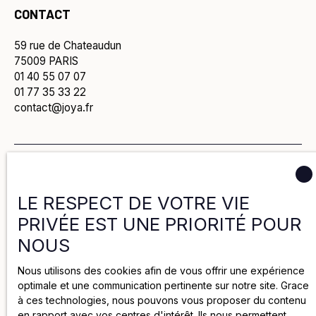
CONTACT
59 rue de Chateaudun
75009 PARIS
01 40 55 07 07
01 77 35 33 22
contact@joya.fr
Politique de confidentialité
LE RESPECT DE VOTRE VIE
Politique de cookies
PRIVÉE EST UNE PRIORITÉ POUR
NOUS
Mentions légales
Nous utilisons des cookies afin de vous offrir une expérience
optimale et une communication pertinente sur notre site. Grace
2025 par Groupe Joya
à ces technologies, nous pouvons vous proposer du contenu
en rapport avec vos centres d'intérêt. Ils nous permettent