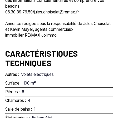
des informations complémentaires et comprendre vos
besoins.
06.30.39.76.59/jules.choiselat@remax.fr
Annonce rédigée sous la responsabilité de Jules Choiselat
et Kevin Mayer, agents commerciaux
immobilier RE/MAX Jolimmo
CARACTÉRISTIQUES
TECHNIQUES
Autres
:
Volets électriques
Surface
:
190
m²
Pièces
:
6
Chambres
:
4
Salle de bains
:
1
État intérieur
:
En bon état