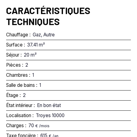
CARACTÉRISTIQUES
TECHNIQUES
Chauffage
:
Gaz, Autre
Surface
:
37.41
m²
Séjour
:
20
m²
Pièces
:
2
Chambres
:
1
Salle de bains
:
1
Étage
:
2
État intérieur
:
En bon état
Localisation
:
Troyes 10000
Charges
:
70
€ /mois
Taxe foncière
:
615
€ /an