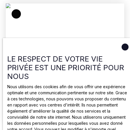
LE RESPECT DE VOTRE VIE
60
PRIVÉE EST UNE PRIORITÉ POUR
€ /mois HC
NOUS
Stationnement à louer, 1 place - Troyes 10000
Nous utilisons des cookies afin de vous offrir une expérience
optimale et une communication pertinente sur notre site. Grace
12
m²
Troyes 10000
1
place
à ces technologies, nous pouvons vous proposer du contenu
en rapport avec vos centres d'intérêt. Ils nous permettent
🚗 Un Parking Souterrain Fermé et Sécurisé au coeur
également d'améliorer la qualité de nos services et la
du Centre-ville Vous souhaitez que votre véhicule
convivialité de notre site internet. Nous utiliserons uniquement
soit à l'abri des intempéries, des regards indiscrets
les données personnelles pour lesquelles vous avez donné
et des aléas de la circulation urbaine ?Ce parking
votre accord. Vous pouvez les modifier à n'importe quel