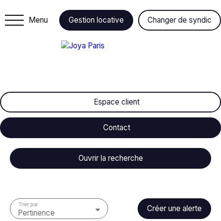
Menu
Gestion locative
Changer de syndic
Espace client
Contact
Ouvrir la recherche
Type de bien
Stationnement
Trier par
Créer une alerte
Pertinence
Localisation