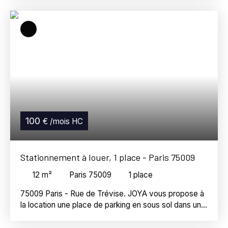
14 m², ce box est parfaitement adapté au
stationnement d'un véhicule ou au stockage. Loyer
mensuel : 150 €Dépôt de garantie : 135 €Honoraires
de location : 300 € Disponible immédiatement !
100
€ /mois HC
Stationnement à louer, 1 place - Paris 75009
12
m²
Paris 75009
1
place
75009 Paris - Rue de Trévise. JOYA vous propose à
la location une place de parking en sous sol dans un
immeuble sécurisé. Disponible à partir de mi-août
2026. Loyer : 100€ Dépôt de garantie : 300€