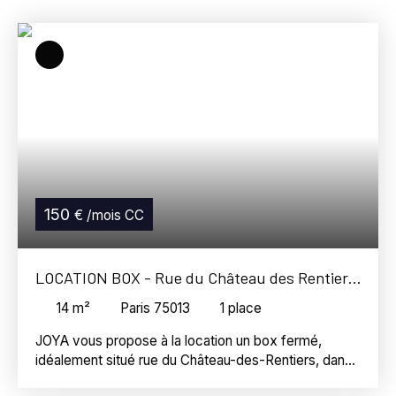
Loyer max (€/mois)
Surface min (m²)
Référence
Rechercher
150
€ /mois CC
LOCATION BOX - Rue du Château des Rentiers,
75013 Paris
14
m²
Paris 75013
1
place
JOYA vous propose à la location un box fermé,
idéalement situé rue du Château-des-Rentiers, dans
le 13ᵉ arrondissement de Paris. D'une superficie de