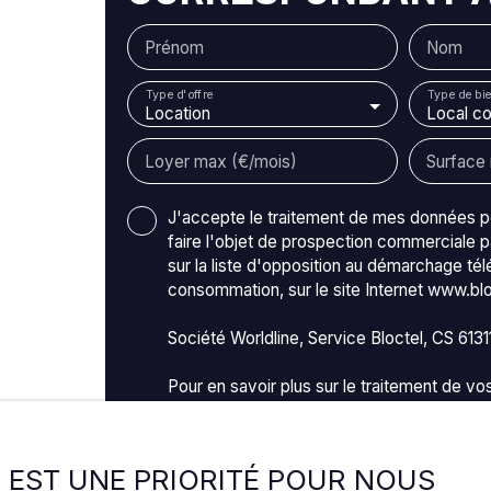
élégant et fonctionnel. Il se compose d’une
grande pièces suivies d'un couloir ainsi de
Prénom
Nom
toilettes indépendantes. Cette agencement
permettant une organisation fluide et un
Type d'offre
Type de bie
confort de travail optimal. Pas d'accès PMR.
Location
Local c
Détail sur les montants : 1 667€ de loyer HT 
145€ de provisions sur charges TVA 20% sur
Loyer max (€/mois)
Surface 
le loyer hors charges Loyer total: 2 000,40 €
TTC + 145 € de provisions sur charges = 2
J'accepte le traitement de mes données 
145,40 € TTC et CC Dépôt de garantie : 2 mo
faire l'objet de prospection commerciale p
de loyer HC Honoraires : 3 000€
sur la liste d'opposition au démarchage tél
consommation, sur le site Internet www.bloc
Société Worldline, Service Bloctel, CS 613
Pour en savoir plus sur le traitement de v
confidentialité
.
E EST UNE PRIORITÉ POUR NOUS
Rece