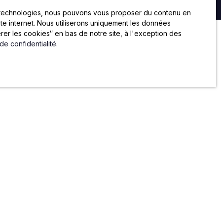
es technologies, nous pouvons vous proposer du contenu en
site internet. Nous utiliserons uniquement les données
er les cookies″ en bas de notre site, à l'exception des
 de confidentialité
.
RE
CONTACT
59 rue de Chateaudun
75009 PARIS