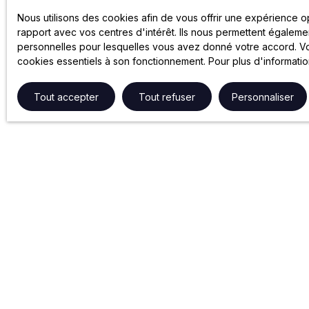
Nous utilisons des cookies afin de vous offrir une expérience 
rapport avec vos centres d'intérêt. Ils nous permettent égalemen
personnelles pour lesquelles vous avez donné votre accord. Vou
cookies essentiels à son fonctionnement. Pour plus d'informati
Tout accepter
Tout refuser
Personnaliser
NOS SERVICES
GROUPE 
Gestion locative
Partenariats
Syndic de copropriété
Le Groupe