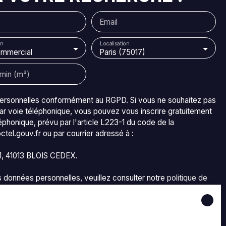
Email
n
Localisation
ommercial
Paris (75017)
+
min (m²)
personnelles conformément au RGPD. Si vous ne souhaitez pas
is
ar voie téléphonique, vous pouvez vous inscrire gratuitement
éphonique, prévu par l'article L223-1 du code de la
tel.gouv.fr ou par courrier adressé à :
11, 41013 BLOIS CEDEX.
os données personnelles, veuillez consulter notre
politique de
voir des annonces