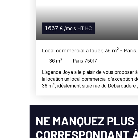
1 667
€ /mois HT HC
Local commercial à louer, 36 m² - Paris
75017
36
m²
Paris 75017
L’agence Joya a le plaisir de vous proposer à
la location un local commercial d’exception d
36 m², idéalement situé rue du Débarcadère 
au cœur d’un quartier prisé et animé, à
proximité immédiate des commerces, des
transports et de toutes les commodités. Ce
bien rare se distingue par son agencement
NE MANQUEZ PLUS 
harmonieux et son cachet professionnel,
offrant un cadre idéal pour développer votre
CORRESPONDANT À
activité dans un environnement à la fois