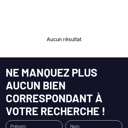
Viry-Châtillon (91170)
Loyer max (€/mois)
Surface min (m²)
Aucun résultat
Référence
Rechercher
NE MANQUEZ PLUS
AUCUN BIEN
CORRESPONDANT À
VOTRE RECHERCHE !
Prénom
Nom