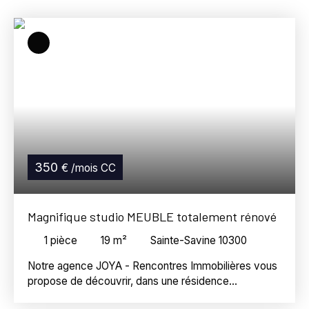
Sainte-Savine (10300)
Loyer max (€/mois)
Surface min (m²)
Référence
Rechercher
350
€ /mois CC
Magnifique studio MEUBLE totalement rénové
1
pièce
19
m²
Sainte-Savine 10300
Notre agence JOYA - Rencontres Immobilières vous
propose de découvrir, dans une résidence
idéalement située à Sainte Savine, ce joli studio