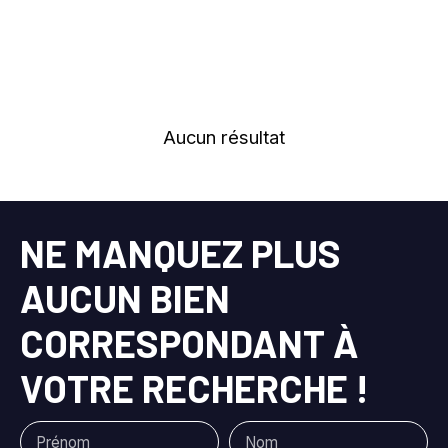
Ivry-sur-Seine (94200)
Loyer max (€/mois)
Surface min (m²)
Aucun résultat
Référence
Rechercher
NE MANQUEZ PLUS
AUCUN BIEN
CORRESPONDANT À
VOTRE RECHERCHE !
Prénom
Nom