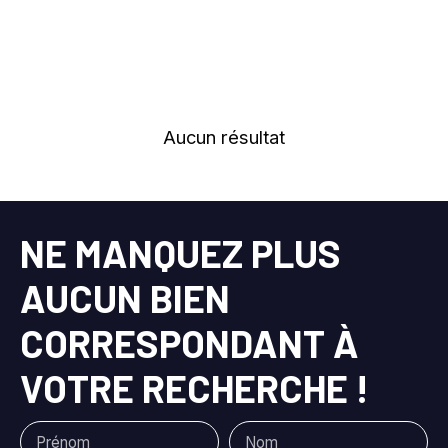
Évry-Courcouronnes (91000)
Loyer max (€/mois)
Surface min (m²)
Aucun résultat
Référence
Rechercher
NE MANQUEZ PLUS
AUCUN BIEN
CORRESPONDANT À
VOTRE RECHERCHE !
Prénom
Nom